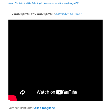
#Berlin1811
#Be1811
pic.twitter.com/FxWqDNjuZX
— Piratenpartei (@Piratenpartei)
November 18, 2020
Veröffentlicht unter
Alles mögliche