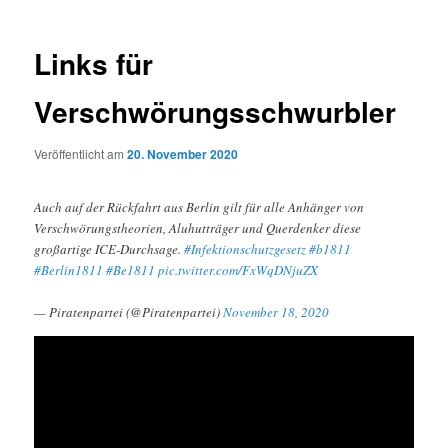
Links für
Verschwörungsschwurbler
Veröffentlicht am
20. November 2020
Auch auf der Rückfahrt aus Berlin gilt für alle Anhänger von
Verschwörungstheorien, Aluhutträger und Querdenker diese
großartige ICE-Durchsage.
#Infektionschutzgesetz
#b1811
#Berlin1811
#Be1811
pic.twitter.com/FxWqDNjuZX
— Piratenpartei (@Piratenpartei)
November 18, 2020